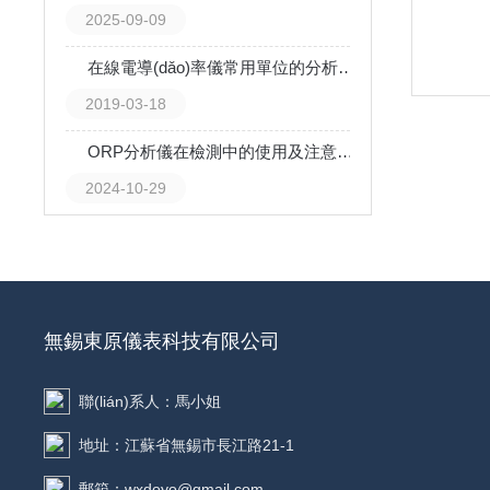
2025-09-09
在線電導(dǎo)率儀常用單位的分析解釋
2019-03-18
ORP分析儀在檢測中的使用及注意事項(xiàng)
2024-10-29
無錫東原儀表科技有限公司
聯(lián)系人：馬小姐
地址：江蘇省無錫市長江路21-1
郵箱：wxdoyo@gmail.com